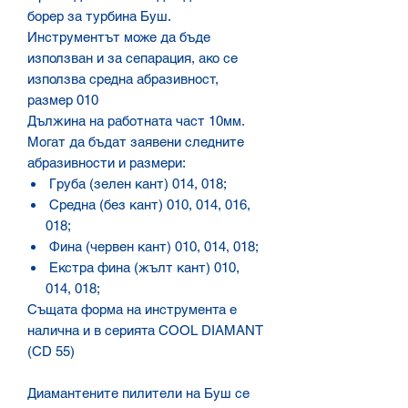
борер за турбина Буш.
Инструментът може да бъде
използван и за сепарация, ако се
използва средна абразивност,
размер 010
Дължина на работната част 10мм.
Могат да бъдат заявени следните
абразивности и размери:
Груба (зелен кант) 014, 018;
Средна (без кант) 010, 014, 016,
018;
Фина (червен кант) 010, 014, 018;
Екстра фина (жълт кант) 010,
014, 018;
Същата форма на инструмента е
налична и в серията
COOL DIAMANT
(CD 55)
Диамантените пилители на Буш се