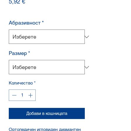
Цена
5,92 €
Абразивност
*
Размер
*
Количество
*
Добави в кошницата
Ортопедичен игловиден диамантен