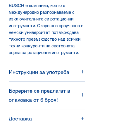
BUSCH e
компания, която е
международно разпознаваема с
изключителните си ротационни
инструменти. Скорошно проучване в
немски университет потвърждава
тяхното превъзходство над всички
техни конкуренти на световната
сцена за ротационни инструменти.
Инструкции за употреба
Инструкции за дезинфекция и
Борерите се предлагат в
поддръжка на ротационни
инструменти
опаковка от 6 броя!
Предварителна дезинфекция –
след употреба потопете
При поръчка трябва да се има
инструментариума в
Доставка
предвид, че борерите са в опаковка
дезинфекцираща течност,
от 6 броя. Могат да бъдат поръчвани
следвайки и нейните инструкции
Доставяме в цялата страна със