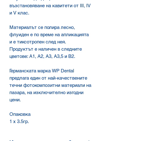
възстановяване на кавитети от III, IV
и V клас.
Материалът се полира лесно,
флуиден е по време на апликацията
и е тиксотропен след нея.
Продуктът е наличен в следните
цветове: A1, A2, A3, A3,5 и B2.
Германската марка WP Dental
предлага един от най-качествените
течни фотокомпозитни материали на
пазара, на изключително изгодни
цени.
Опаковка
1 х 3.5гр.