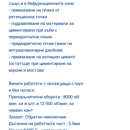
също и в бифуркационните зони
- премахване на плака от
ретенционни точки
- подравняване на материали за
циментиране при зъби с
периодонтални лезии
- предварително почистване на
интраалвеоларни джобове
- премахване на излишен цимент
(остатъци) при циментиране на
корони и мостове
Винаги работете с охлаждаща струя
и без натиск.
Препоръчителни обороти : 8000 об/
мин. за жълт и 12 000 об/мин. за
червен кант
Захват: Обратен наконечник
Дължина на работната част : 5.0мм