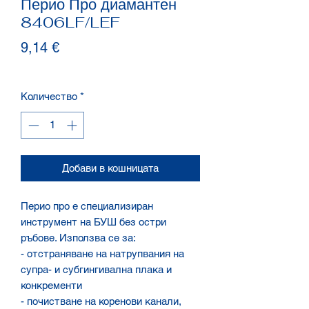
Перио Про диамантен
8406LF/LEF
Цена
9,14 €
Количество
*
Добави в кошницата
Перио про е специализиран
инструмент на БУШ без остри
ръбове. Използва се за:
- отстраняване на натрупвания на
супра- и субгингивална плака и
конкременти
- почистване на коренови канали,