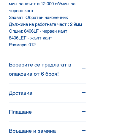
мин. за жълт и 12 000 об/мин. за
червен кант
Захват: Обратен наконечник
Дължина на работната част : 2.9мм
Опции: 8406LF - червен кант;
8406LEF - жълт кант
Размери: 012
Борерите се предлагат в
опаковка от 6 броя!
При поръчка трябва да се има
Доставка
предвид, че борерите са в опаковка
от 6 броя. Могат да бъдат поръчвани
Доставяме в цялата страна със
6бр, 12бр и т.н.
Плащане
Спиди и Еконт, или доставяме
директно чрез нашите
Банков превод / наложен платеж /
представители.
Връщане и замяна
плащане с карта.