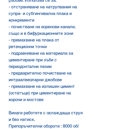
ръбове. Използва се за:
- отстраняване на натрупвания на
супра- и субгингивална плака и
конкременти
- почистване на коренови канали,
също и в бифуркационните зони
- премахване на плака от
ретенционни точки
- подравняване на материали за
циментиране при зъби с
периодонтални лезии
- предварително почистване на
интраалвеоларни джобове
- премахване на излишен цимент
(остатъци) при циментиране на
корони и мостове
Винаги работете с охлаждаща струя
и без натиск.
Препоръчителни обороти : 8000 об/