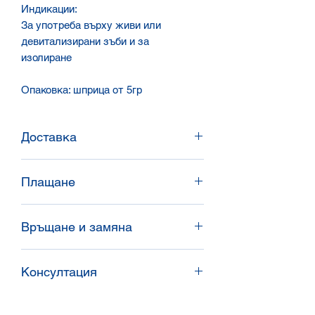
Индикации:
За употреба върху живи или
девитализирани зъби и за
изолиране
Опаковка: шприца от 5гр
Доставка
Доставяме в цялата страна със
Плащане
Спиди и Еконт, или доставяме
директно чрез нашите
Банков превод / наложен платеж /
представители.
Връщане и замяна
плащане с карта.
Условия за връщане според
Консултация
категорията продукт и търговските
условия.
Ако се колебаете между модели,