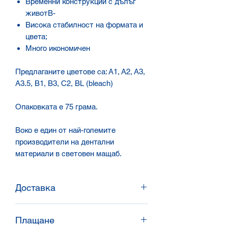
Временни конструкции с дълъг
живот
В
-
В
исока стабилност на формата и
цвета
;
Много икономичен
Предлаганите цветове са:
А
1,
А
2,
А
3,
А
3.5,
В1
,
В
3,
С
2, BL (bleach)
Опаковката е 75 грама.
Воко е един от най-големите
производители на дентални
материали в световен мащаб.
Доставка
Доставяме в цялата страна със
Плащане
Спиди и Еконт, или доставяме