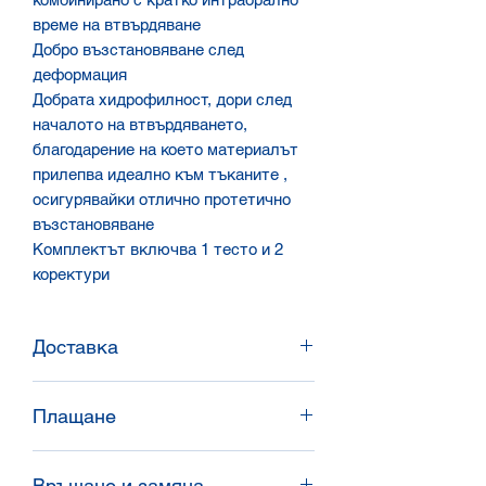
време на втвърдяване
Добро възстановяване след
деформация
Добрата хидрофилност, дори след
началото на втвърдяването,
благодарение на което материалът
прилепва идеално към тъканите ,
осигурявайки отлично протетично
възстановяване
Комплектът включва 1 тесто и 2
коректури
Доставка
Доставяме в цялата страна със
Плащане
Спиди и Еконт, или доставяме
директно чрез нашите
Банков превод / наложен платеж /
представители.
Връщане и замяна
плащане с карта.