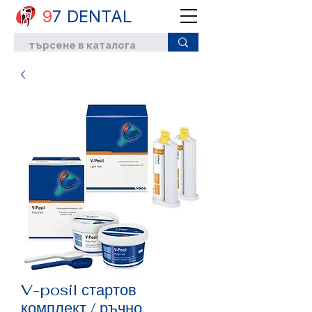
9
7 DENTAL
V-posil стартов
комплект / ръчно