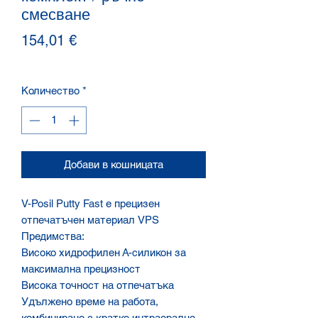
смесване
Цена
154,01 €
Количество
*
Добави в кошницата
V-Posil Putty Fast е прецизен
отпечатъчен материал VPS
Предимства:
Високо хидрофилен А-силикон за
максимална прецизност
Висока точност на отпечатъка
Удължено време на работа,
комбинирано с кратко интраорално