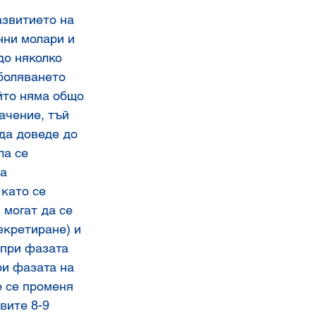
звитието на 
нни молари и 
до няколко 
боляването 
йто няма общо 
ачение, тъй 
да доведе до 
а се 
а 
като се 
могат да се 
кретиране) и 
 при фазата 
ри фазата на 
 се променя 
вите 8-9 