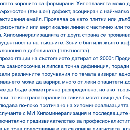
когато короните са формирани. Хипоплазията може д
ърхностен (външен) дефект, асоцииран с най-малко
ектирания емайл. Проявява се като плитки или дълб
ризонтални или вертикални линии с частично или то
. Хипоминерализацията от друга страна се проявява
уцентността на тъканите. Зони с бял или жълто-каф
лонения в дебелината (плътността).
резентации на състоянието датират от 2000г. Преди
та разнопосочна и липсва точна дефиниция, поради 
дали различните проучвания по темата визират едно
яването може да варира много от леки опацитети д
же да бъде асиметрично разпределено, но ако първ
ни, то контралатералните такива могат също да бъд
людава по-леко протичане на хипоминерализацията 
случаите с МИ Хипоминерализация и последващите 
лючително предизвикателство за професионалистит
а на това представяне е да се опише диагнозата, кл