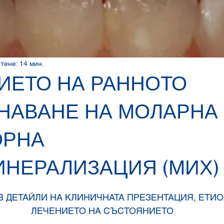
 системи
Дигитална стоматология
Стоматологично обор
лактика
Дентални иновации
Модерна стоматология
тене: 14 мин.
ИЕТО НА РАННОТО
 Dentistry Series
НАВАНЕ НА МОЛАРНА
ОРНА
НЕРАЛИЗАЦИЯ (МИХ)
 5 звезди.
 ДЕТАЙЛИ НА КЛИНИЧНАТА ПРЕЗЕНТАЦИЯ, ЕТИО
ЛЕЧЕНИЕТО НА СЪСТОЯНИЕТО