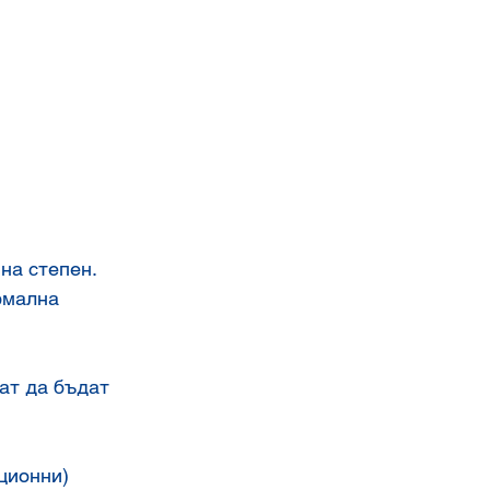
а степен.   
мална   
ат да бъдат 
ционни) 