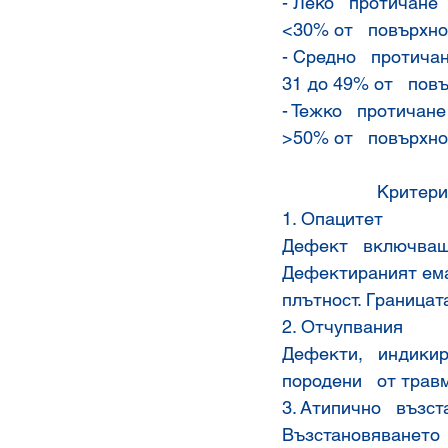
- Леко   протичане
<30% от   повърхно
- Средно   протича
31 до 49% от   пов
- Тежко   протичане
>50% от   повърхно
             
1. Опацитет
Дефект   включващ 
Дефектираният ема
плътност. Границат
2. Отчупвания
Дефекти,   индикир
породени   от трав
3. Атипично   възс
Възстановяването  