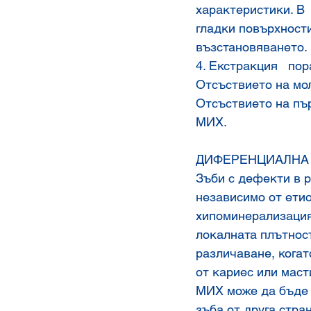
характеристики. В 
гладки повърхности
възстановяването.
4. Екстракция   по
Отсъствието на мол
Отсъствието на пър
МИХ. 
ДИФЕРЕНЦИАЛНА
Зъби с дефекти в р
независимо от етио
хипоминерализация
локалната плътност
различаване, кога
от кариес или маст
МИХ може да бъде 
зъба от друга стра