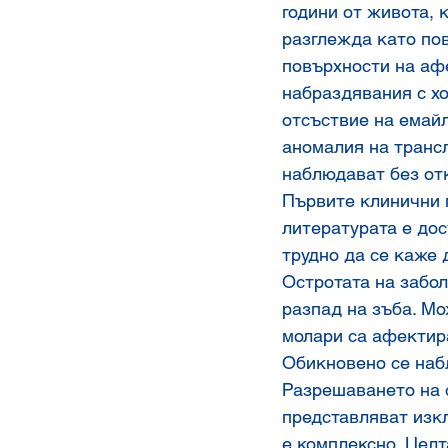
години от живота, 
разглежда като пов
повърхности на аф
набраздявания с хо
отсъствие на емайл
аномалия на трансл
наблюдават без отк
Първите клинични п
литературата е дос
трудно да се каже 
Остротата на забол
разпад на зъба. Мо
молари са афектира
Обикновено се наб
Разрешаването на 
представляват изк
е комплексно. Целт