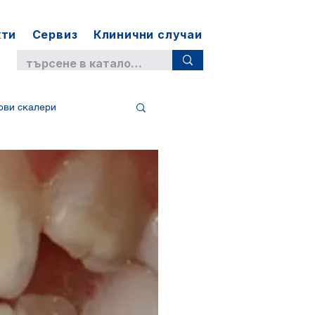
кти
Сервиз
Клинични случаи
ови скалери
юнит
ендодонтия
дентален микроскоп