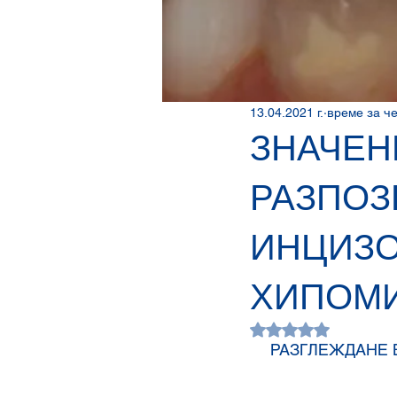
диамантени борери
полирни
CAD/CAM технологии
Профи
13.04.2021 г.
време за че
ЗНАЧЕН
Дентални технологии
Modern
РАЗПОЗ
ИНЦИЗ
ХИПОМИ
Оценено с NaN от
РАЗГЛЕЖДАНЕ В