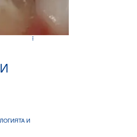
удване
Имплантология
 И
ЛОГИЯТА И 