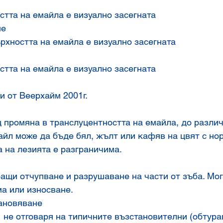
стта на емайла е визуално засегната
не
ърхността на емайла е визуално засегната
стта на емайла е визуално засегната
      Критерии от Веерхайм 2001г.
промяна в транслуцентността на емайла, до различн
йл може да бъде бял, жълт или кафяв на цвят с нор
а на лезията е разграничима.
ащи отчупване и разрушаване на части от зъба. Мог
ма или износване.
тановяване
 не отговаря на типичните възстановителни (обтура