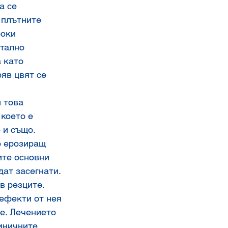
а се 
 плътните 
оки 
тално 
 като 
яв цвят се 
 това 
което е 
 и също. 
о ерозиращ 
ите основни 
ат засегнати. 
в резците.
ефекти от нея 
е. Лечението 
иничните 