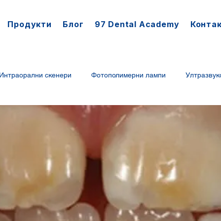
Продукти
Блог
97 Dental Academy
Конта
Интраорални скенери
Фотополимерни лампи
Ултразвук
арадонално лечение
твърдосплавни борери
денланен 
 турбини
дентална перфиерия
дентални отпечатъци
асйономери
борери Busch
ротационни инструменти