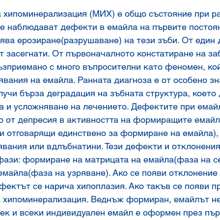
 хипоминерализация (МИХ) е общо състояние при ра
се наблюдават дефекти в емайла на първите постоя
лява ерозиране(разрушаване) на тези зъби. От един 
т засегнати. От първоначалното констатиране на за
възприемано с много въпросителни като феномен, ко
явания на емайла. Ранната диагноза е от особено зн
лучи бърза деградация на зъбната структура, което 
а и усложняване на лечението. Дефектите при емайл
о от депресия в активността на формиращите емайл
и отговарящи единствено за формиране на емайла), 
вания или вдлъбнатини. Тези дефекти и отклонения 
фази: формиране на матрицата на емайла(фаза на се
майла(фаза на узряване). Ако се появи отклонение
фектът се нарича хипоплазия. Ако такъв се появи п
а хипоминерализация. Веднъж формиран, емайлът не
ек и всеки индивидуален емайл е оформен през пър