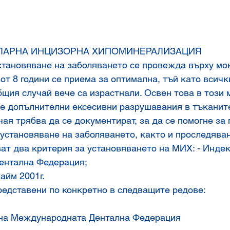
ОЛАРНА ИНЦИЗОРНА ХИПОМИНЕРАЛИЗАЦИЯ
становяване на заболяването се провежда върху мок
 от 8 години се приема за оптимална, тъй като всичк
бщия случай вече са израстнали. Освен това в този 
е допълнителни ексесивни разрушавания в тъканите
ая трябва да се документират, за да се помогне за 
установяване на заболяването, както и проследяван
т два критерия за установяването на МИХ: - Индек
ентална Федерация;
айм 2001г.
редставени по конкретно в следващите редове:
 Индекс на Международната Дентална Федерация