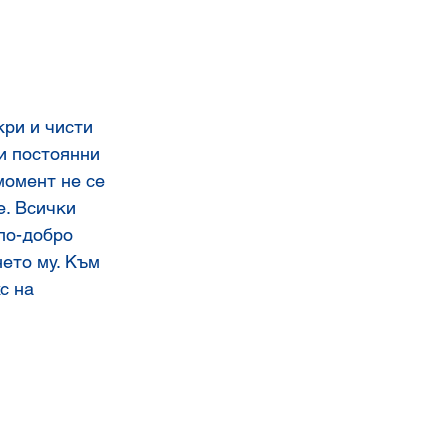
ри и чисти 
и постоянни 
момент не се 
. Всички 
по-добро 
ето му. Към 
с на 