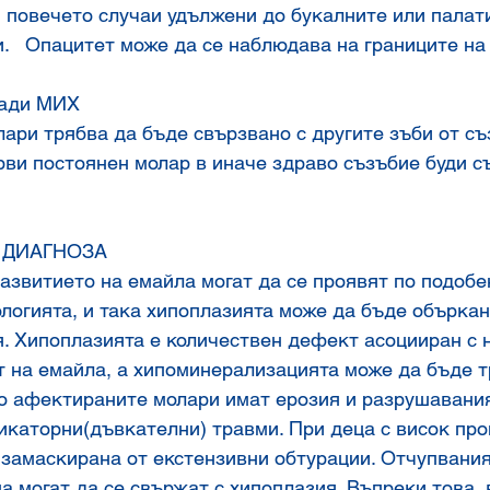
  повечето случаи удължени до букалните или палат
.   Опацитет може да се наблюдава на границите на
ради МИХ
ари трябва да бъде свързвано с другите зъби от съ
ви постоянен молар в иначе здраво съзъбие буди с
 ДИАГНОЗА
азвитието на емайла могат да се проявят по подобе
логията, и така хипоплазията може да бъде объркан
. Хипоплазията е количествен дефект асоцииран с 
 на емайла, а хипоминерализацията може да бъде т
то афектираните молари имат ерозия и разрушавания
икаторни(дъвкателни) травми. При деца с висок про
замаскирана от екстензивни обтурации. Отчупвания 
на могат да се свържат с хипоплазия. Въпреки това, 