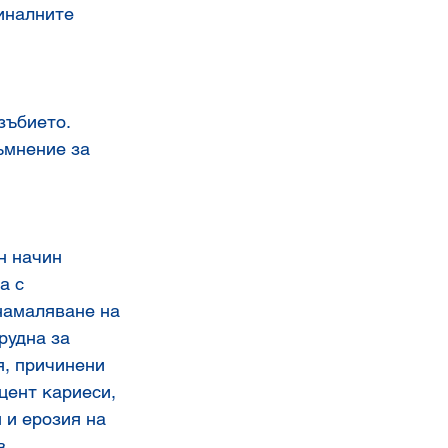
иналните 
 
зъбието. 
ъмнение за 
н начин 
а с 
намаляване на 
рудна за 
, причинени 
цент кариеси, 
и ерозия на 
в 