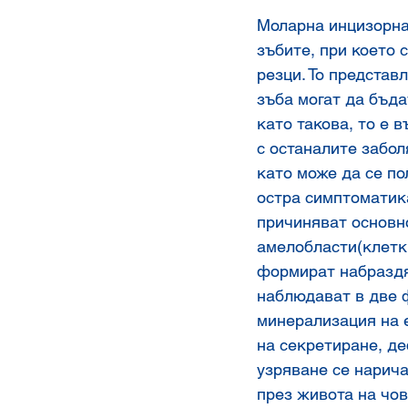
Моларна инцизорна
зъбите, при което 
резци. То представ
зъба могат да бъда
като такова, то е 
с останалите забол
като може да се по
остра симптоматик
причиняват основн
амелобласти(клетк
формират набраздя
наблюдават в две 
минерализация на е
на секретиране, де
узряване се нарич
през живота на чов