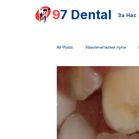
9
7 Dental
За Нас
All Posts
Увеличителни лупи
Композити
адхезиви
п
дентална техника
дентални
фотодинамична терапия
гл