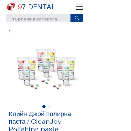
9
7 DENTAL
Клийн Джой полирна
паста / CleanJoy
Polishing paste