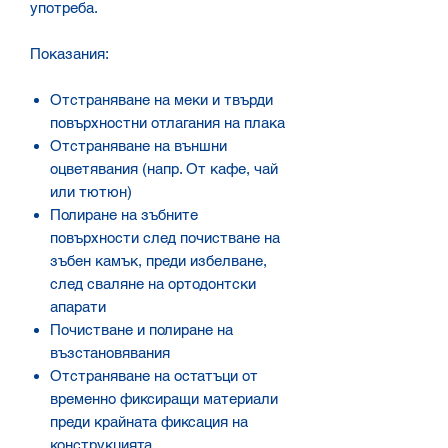
употреба.
Показания:
Отстраняване на меки и твърди
повърхностни отлагания на плака
Отстраняване на външни
оцветявания (напр. От кафе, чай
или тютюн)
Полиране на зъбните
повърхности след почистване на
зъбен камък, преди избелване,
след сваляне на ортодонтски
апарати
Почистване и полиране на
възстановявания
Отстраняване на остатъци от
временно фиксиращи материали
преди крайната фиксация на
конструкцията