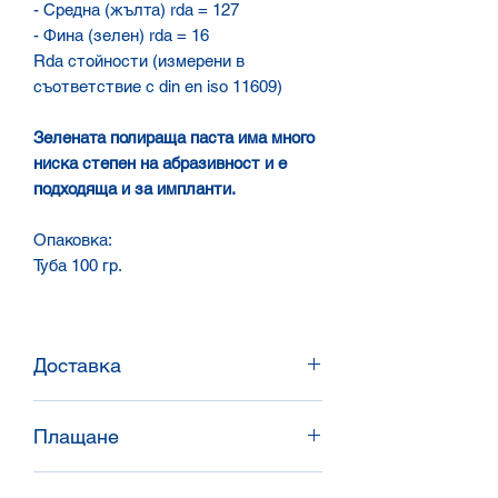
- Средна (жълта) rda = 127
- Фина (зелен) rda = 16
Rda стойности (измерени в
съответствие с din en iso 11609)
Зелената полираща паста има много
ниска степен на абразивност и е
подходяща и за импланти
.
Опаковка
:
Туба 100 гр.
Доставка
Доставяме в цялата страна със
Плащане
Спиди и Еконт, или доставяме
директно чрез нашите
Банков превод / наложен платеж /
представители.