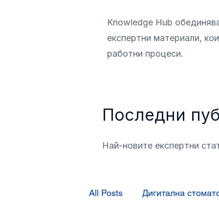
Knowledge Hub обединява 
експертни материали, кои
работни процеси.
Последни пу
Най-новите експертни стат
All Posts
Дигитална стомат