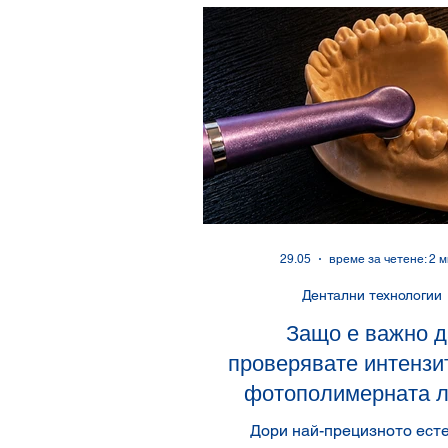
Modern Dentistry Series
29.05
време за четене: 2 м
Дентални технологии
Защо е важно д
проверявате интензи
фотополимерната 
поне веднъж год
Дори най-прецизното ест