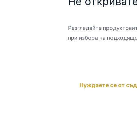
Не откривате
Разгледайте продуктовит
при избора на подходящ
Нуждаете се от съд
Нашият екип ще Ви п
оборудване, материал