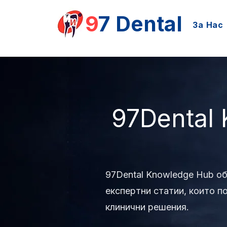
9
7 Dental
За Нас
97Dental
97Dental Knowledge Hub о
експертни статии, които п
клинични решения.