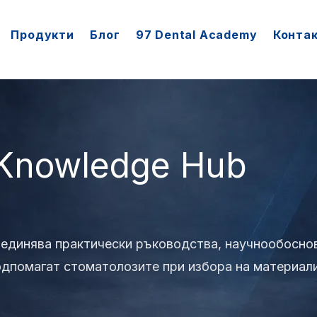
Продукти
Блог
97 Dental Academy
Конта
 Knowledge Hub
бединява практически ръководства, научнообоснов
одпомагат стоматолозите при избора на материали