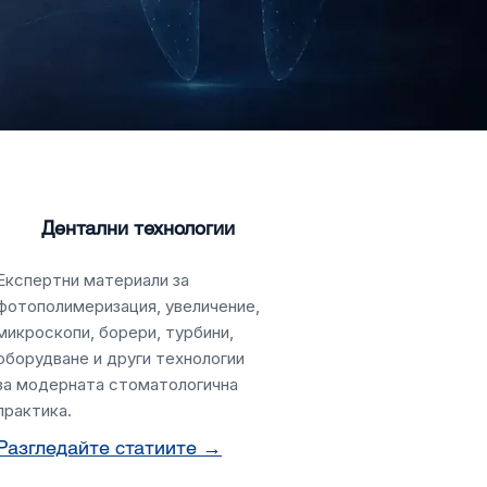
Дентални технологии
Експертни материали за
фотополимеризация, увеличение,
микроскопи, борери, турбини,
оборудване и други технологии
за модерната стоматологична
практика.
Разгледайте статиите →