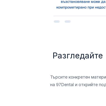
възстановяване може да
компрометирано при недос
фотополимеризация. Науче
редовната проверка на инт
на фотополимерната ла
ключова за дълготрайно
здравината и естетикат
възстановяванията.
Разгледайте
Търсите конкретен матери
на 97Dental и открийте п