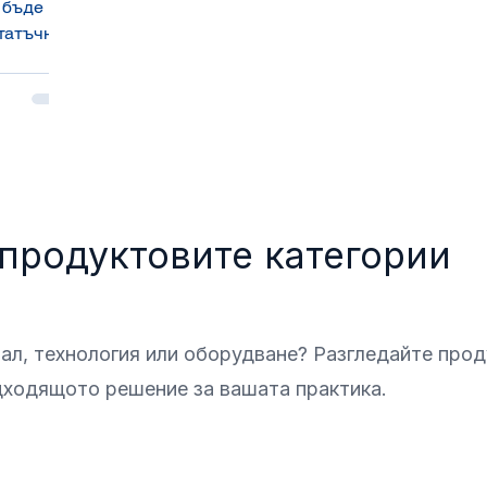
 бъде
татъчна
те защо
ензитета
мпа е
стта,
а на
 продуктовите категории
ал, технология или оборудване? Разгледайте прод
одходящото решение за вашата практика.