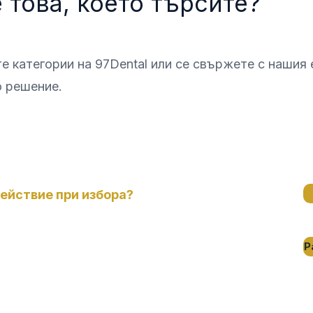
 това, което търсите?
е категории на 97Dental или се свържете с нашия 
о решение.
ействие при избора?
омогне да изберете най-подходящото
Р
и и консумативи за Вашата практика.