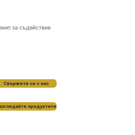
екип за съдействие
Свържете се с нас
азгледайте продуктите