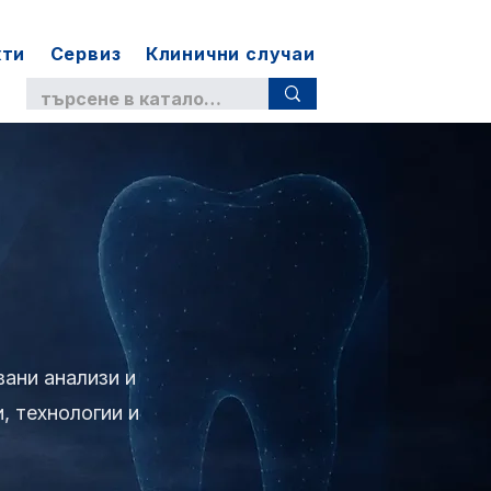
кти
Сервиз
Клинични случаи
ани анализи и
, технологии и