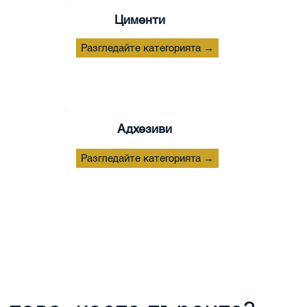
Цименти
Разгледайте категорията →
Адхезиви
Разгледайте категорията →