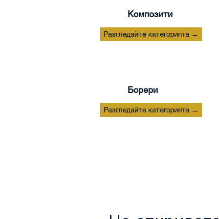
Композити
Разгледайте категорията →
Борери
Разгледайте категорията →