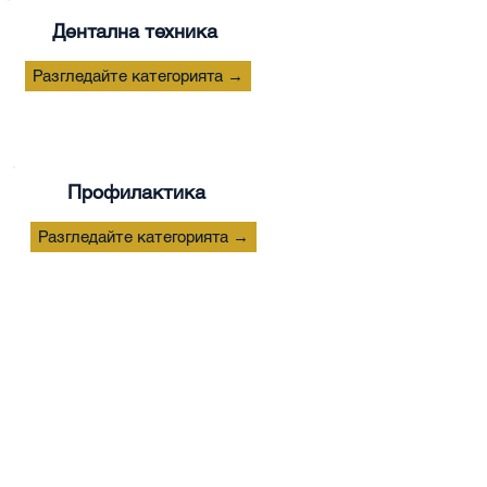
Дентална техника
Разгледайте категорията →
Профилактика
Разгледайте категорията →