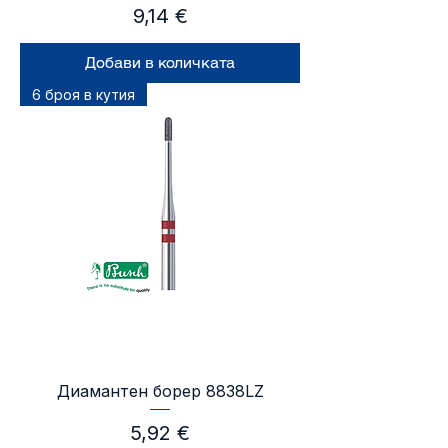
Цена
9,14 €
Добави в количката
6 броя в кутия
Диамантен борер 8838LZ
Цена
5,92 €