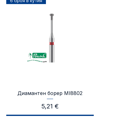
6 броя в кутия
Диамантен борер MI8802
Цена
5,21 €
Добави в количката