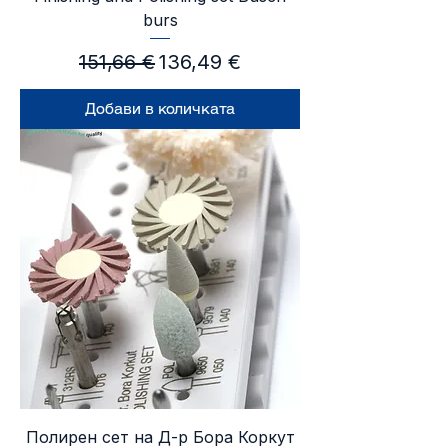
burs
Редовна цена
Продажна цена
151,66 €
136,49 €
Добави в количката
Полирен сет на Д-р Бора Коркут