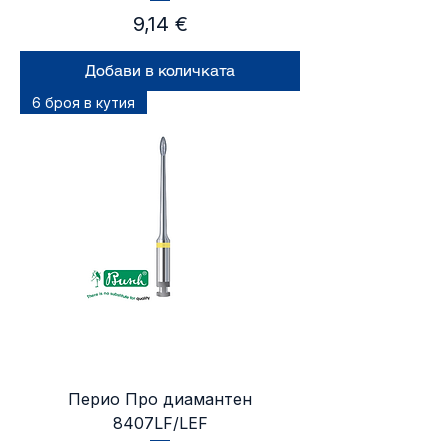
Цена
9,14 €
Добави в количката
6 броя в кутия
Перио Про диамантен
8407LF/LEF