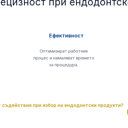
рецизност при ендодонтск
Ефективност
а
Оптимизират работния
процес и намаляват времето
за процедура.
 съдействие при избор на ендодонтски продукти?
ане и ще ви насочим към подходящо решение.