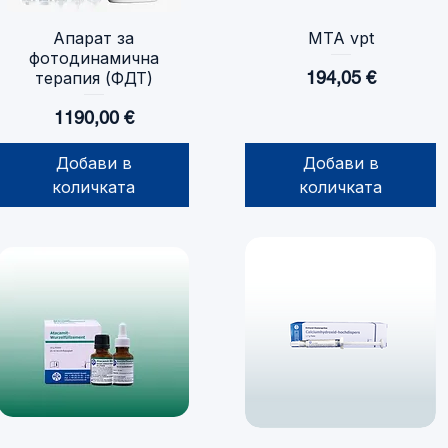
Апарат за
MTA vpt
Бърз преглед
Бърз преглед
фотодинамична
Цена
194,05 €
терапия (ФДТ)
Цена
1190,00 €
Добави в
Добави в
количката
количката