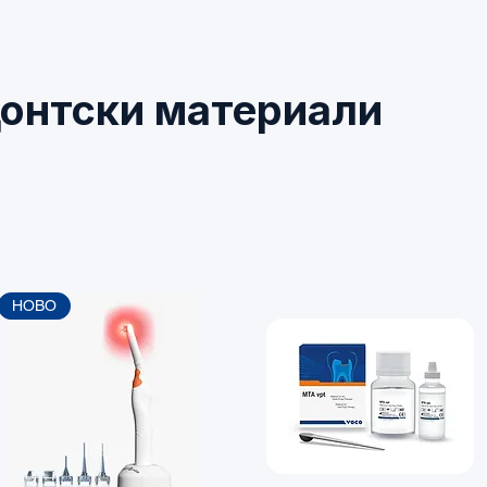
донтски материали
НОВО