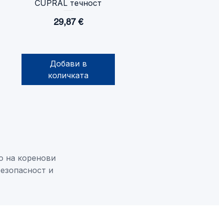
CUPRAL течност
Бърз преглед
Цена
29,87 €
Добави в
количката
о на коренови
безопасност и