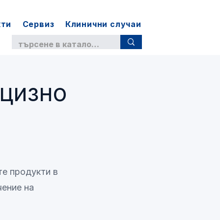
кти
Сервиз
Клинични случаи
ецизно
те продукти в
чение на