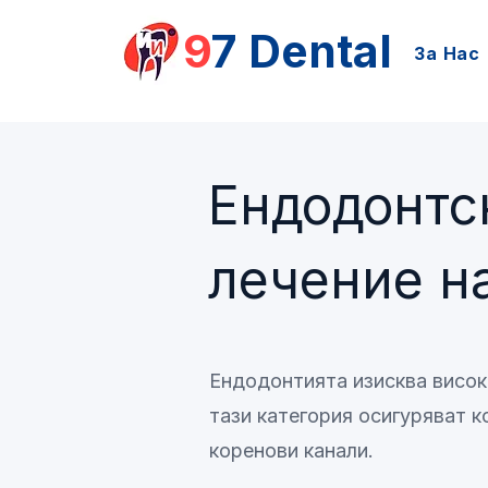
9
7 Dental
За Нас
Ендодонтс
лечение н
Ендодонтията изисква висок
тази категория осигуряват к
коренови канали.