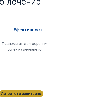
о лечение
Ефективност
Подпомагат дългосрочния
успех на лечението.
Изпратете запитване