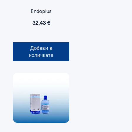
Endoplus
Бърз преглед
Цена
32,43 €
Добави в
количката