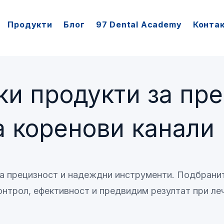
Продукти
Блог
97 Dental Academy
Конта
ки продукти за пр
а коренови канали
а прецизност и надеждни инструменти. Подбрани
онтрол, ефективност и предвидим резултат при ле