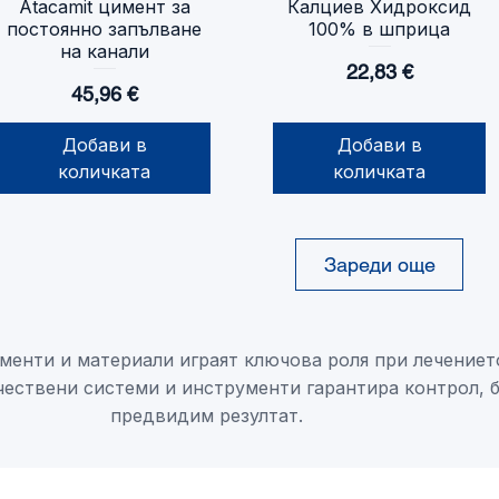
Atacamit цимент за
Калциев Хидроксид
Бърз преглед
Бърз преглед
постоянно запълване
100% в шприца
на канали
Цена
22,83 €
Цена
45,96 €
Добави в
Добави в
количката
количката
Зареди още
енти и материали играят ключова роля при лечениет
чествени системи и инструменти гарантира контрол, 
предвидим резултат.