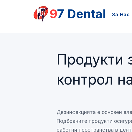
9
7 Dental
За Нас
Продукти 
контрол н
Дезинфекцията е основен еле
Подбраните продукти осигуря
работни пространства в дент