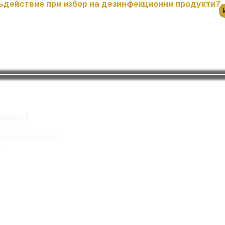
ъдействие при избор на дезинфекционни продукти?
не и ще ви насочим към подходящо решение.
Kонт
ental
📧 business@97d
ньор за модерна
📍 Казанлък – ул.
я
📞 +3598894373
📍 Варна – ул. Ар
📞 +3598772033