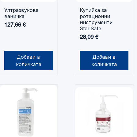
Ултразвукова
Кутийка за
Бърз преглед
Бърз преглед
ваничка
ротационни
инструменти
Цена
127,66 €
SteriSafe
Цена
28,09 €
Добави в
Добави в
количката
количката