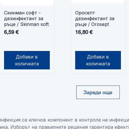
Скинман софт -
Оросепт
Бърз преглед
Бърз преглед
дезинфектант за
дезинфектант за
ръце / Skinman soft
ръце / Orosept
Цена
Цена
6,59 €
16,80 €
Добави в
Добави в
количката
количката
Зареди още
инфекция са ключов компонент в контрола на инфекци
ика. Изборът на правилните решения гарантира ефект