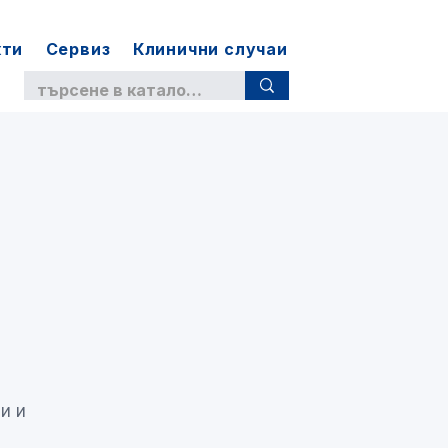
кти
Сервиз
Клинични случаи
и и