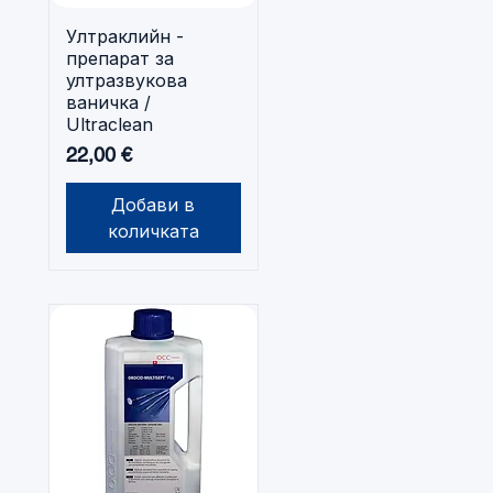
Ултраклийн -
Бърз преглед
препарат за
ултразвукова
ваничка /
Ultraclean
Цена
22,00 €
Добави в
количката