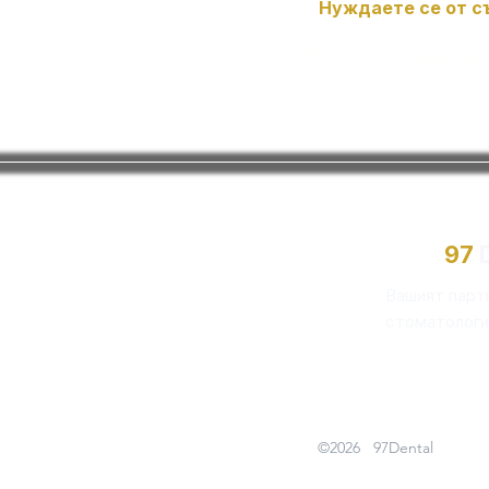
Нуждаете се от с
Изпратете запитва
97
D
Вашият парт
стоматологи
©2026 97Dental