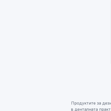
Продуктите за дез
в денталната практ