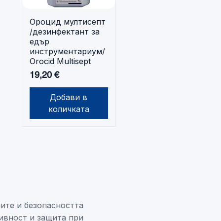
Ороцид мултисепт
Бърз преглед
/дезинфектант за
едър
инструментариум/
Orocid Multisept
Цена
19,20 €
Добави в
количката
ите и безопасността
ивност и защита при