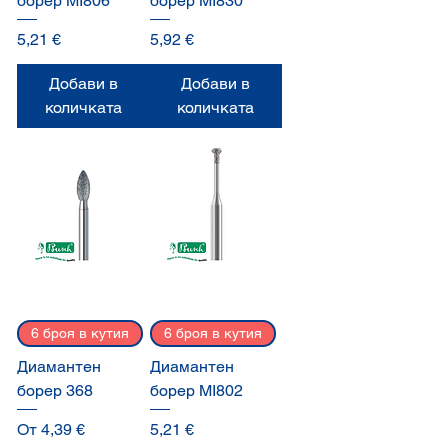
борер MI806
борер MI830
Цена
Цена
5,21 €
5,92 €
Добави в
Добави в
количката
количката
6 броя в кутия
6 броя в кутия
Диамантен
Диамантен
борер 368
борер MI802
Продажна цена
Цена
От
4,39 €
5,21 €