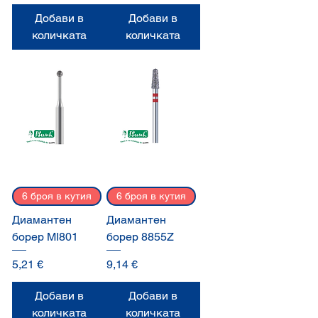
Добави в
Добави в
количката
количката
6 броя в кутия
6 броя в кутия
Диамантен
Диамантен
борер MI801
борер 8855Z
Цена
Цена
5,21 €
9,14 €
Добави в
Добави в
количката
количката