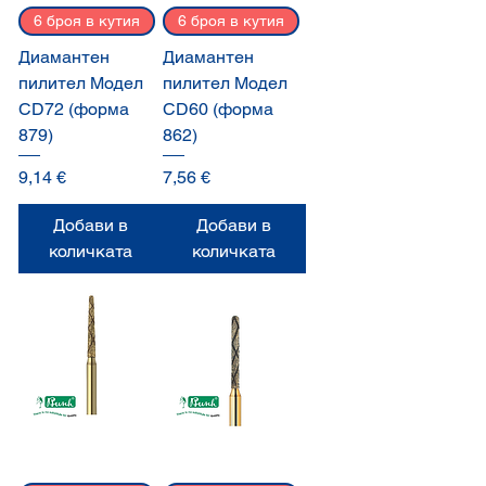
6 броя в кутия
6 броя в кутия
Диамантен
Диамантен
пилител Модел
пилител Модел
CD72 (форма
CD60 (форма
879)
862)
Цена
Цена
9,14 €
7,56 €
Добави в
Добави в
количката
количката