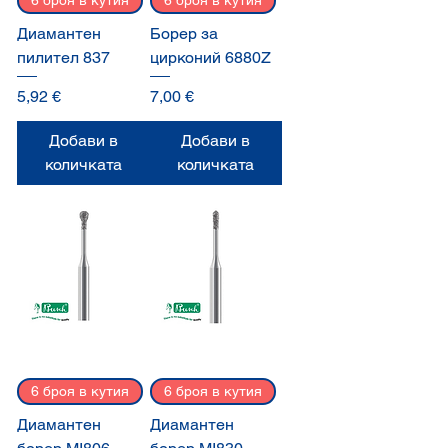
6 броя в кутия
6 броя в кутия
Диамантен
Борер за
пилител 837
цирконий 6880Z
Цена
Цена
5,92 €
7,00 €
Добави в
Добави в
количката
количката
6 броя в кутия
6 броя в кутия
Диамантен
Диамантен