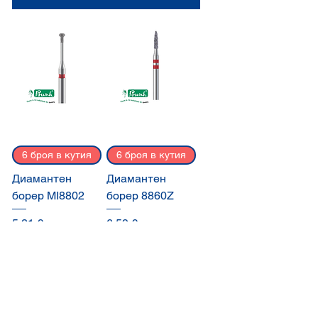
6 броя в кутия
6 броя в кутия
Диамантен
Диамантен
борер MI8802
борер 8860Z
Цена
Цена
5,21 €
6,59 €
Добави в
Добави в
количката
количката