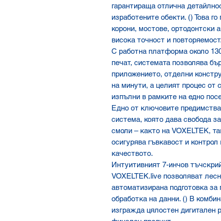
гарантираща отлична детайлнос
изработените обекти. () Това г
корони, мостове, ортодонтски а
висока точност и повторяемост.
С работна платформа около 130
печат, системата позволява бъ
приложението, отделни констру
на минути, а целият процес от 
изпълни в рамките на едно посе
Едно от ключовите предимства
система, която дава свобода з
смоли – както на VOXELTEK, так
осигурява гъвкавост и контрол 
качеството.
Интуитивният 7-инчов тъчскри
VOXELTEK.live позволяват лесн
автоматизирана подготовка за 
обработка на данни. () В комби
изгражда цялостен дигитален р