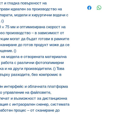
Ако се колебаете 
т и гладка повърхност на
наш екип за препор
о прави идеален за производство на
парати, модели и хирургични водачи с
 ()
 × 75 мм и оптимизирана скорост на
рзо производство – в зависимост от
кции могат да бъдат готови в рамките
сканиране до готов продукт може да се
щение. ()
 на модела е отворената материална
а работа с различни фотополимерни
а и на други производители. () Това
върху разходите, без компромис в
йн интерфейс и облачната платформа
о управление на файловете,
печат и възможност за дистанционна
нация с интраорален скенер, системата
аботен процес – от сканиране до