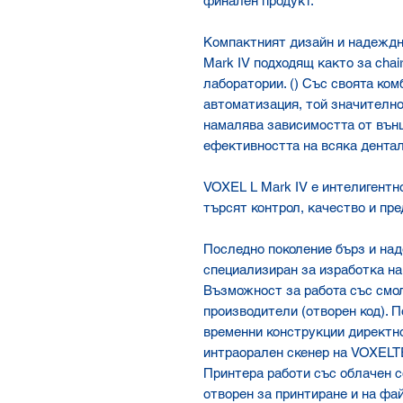
финален продукт.
Компактният дизайн и надеждн
Mark IV подходящ както за chai
лаборатории. () Със своята ком
автоматизация, той значително
намалява зависимостта от вън
ефективността на всяка дентал
VOXEL L Mark IV е интелигентн
търсят контрол, качество и пр
Последно поколение бърз и на
специализиран за изработка на
Възможност за работа със смол
производители (отворен код). 
временни конструкции директно
интраорален скенер на VOXELTE
Принтера работи със облачен с
отворен за принтиране и на фа