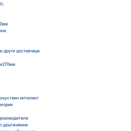
).
70мм
она
и други доставчици
0х270мм
изкуствен интелект
егория
производители
но удължаване