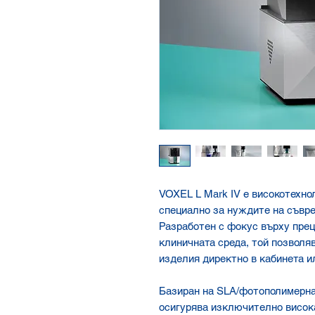
VOXEL L Mark IV е високотехно
специално за нуждите на съвре
Разработен с фокус върху прец
клиничната среда, той позволя
изделия директно в кабинета и
Базиран на SLA/фотополимерна 
осигурява изключително висок