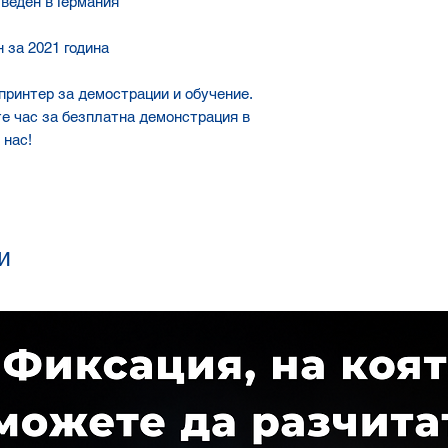
веден в Германия
 за 2021 година
принтер за демострации и обучение.
е час за безплатна демонстрация в
 нас!
и