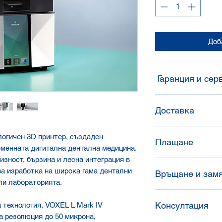
Доб
Гаранция и сер
Гаранция според ус
Доставка
конкретния продук
и съдействие при 
Доставяме в цялата
логичен 3D принтер, създаден
Плащане
или доставяме дир
менната дигитална дентална медицина.
представители.
изност, бързина и лесна интеграция в
Банков превод / на
ва изработка на широка гама дентални
Връщане и зам
карта.
ли лабораторията.
Условия за връщан
Консултация
технология, VOXEL L Mark IV
и търговските усл
а резолюция до 50 микрона,