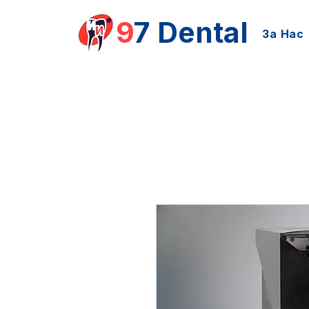
9
7 Dental
За Нас