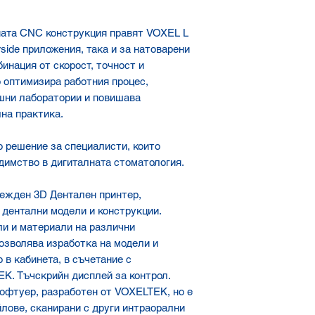
ата CNC конструкция правят VOXEL L
rside приложения, така и за натоварени
бинация от скорост, точност и
 оптимизира работния процес,
шни лаборатории и повишава
на практика.
о решение за специалисти, които
едимство в дигиталната стоматология.
дежден 3D Дентален принтер,
 дентални модели и конструкции.
и и материали на различни
Позволява изработка на модели и
 в кабинета, в съчетание с
K. Тъчскрийн дисплей за контрол.
офтуер, разработен от VOXELTEK, но е
йлове, сканирани с други интраорални