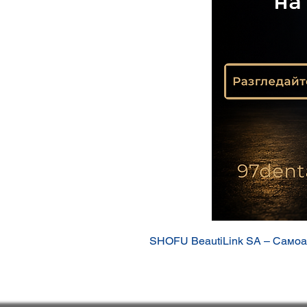
SHOFU BeautiLink SA – Самоа
Цена
74,90 €