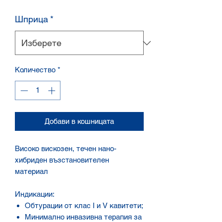
Шприца
*
Количество
*
Добави в кошницата
Високо вискозен, течен нано-
хибриден възстановителен
материал
Индикации:
Обтурации от клас I и V кавитети;
Минимално инвазивна терапия за