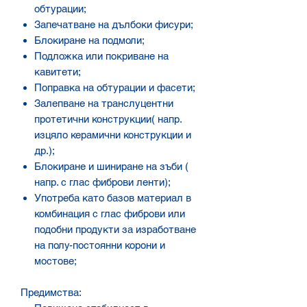
обтурации;
Запечатване на дълбоки фисури;
Блокиране на подмоли;
Подложка или покриване на
кавитети;
Поправка на обтурации и фасети;
Залепване на транслуцентни
протетични конструкции( напр.
изцяло керамични конструкции и
др.);
Блокиране и шиниране на зъби (
напр. с глас фиброви ленти);
Употреба като базов материал в
комбинация с глас фиброви или
подобни продукти за изработване
на полу-постоянни корони и
мостове;
Предимства: