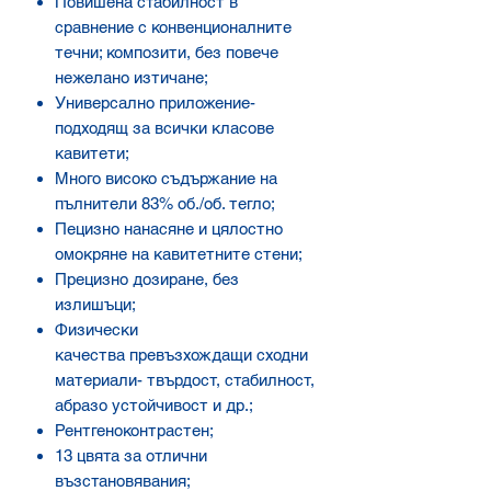
Повишена стабилност в
сравнение с конвенционалните
течни; композити, без повече
нежелано изтичане;
Универсално приложение-
подходящ за всички класове
кавитети;
Много високо съдържание на
пълнители 83% об./об. тегло;
Пецизно нанасяне и цялостно
омокряне на кавитетните стени;
Прецизно дозиране, без
излишъци;
Физически
качества превъзхождащи сходни
материали- твърдост, стабилност,
абразо устойчивост и др.;
Рентгеноконтрастен;
13 цвята за отлични
възстановявания;