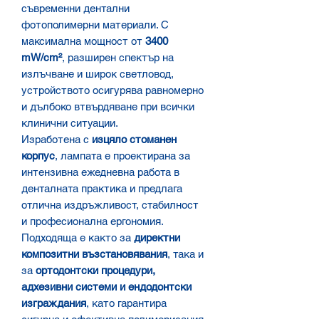
съвременни дентални
фотополимерни материали. С
максимална мощност от
3400
mW/cm²
, разширен спектър на
излъчване и широк светловод,
устройството осигурява равномерно
и дълбоко втвърдяване при всички
клинични ситуации.
Изработена с
изцяло стоманен
корпус
, лампата е проектирана за
интензивна ежедневна работа в
денталната практика и предлага
отлична издръжливост, стабилност
и професионална ергономия.
Подходяща е както за
директни
композитни възстановявания
, така и
за
ортодонтски процедури,
адхезивни системи и ендодонтски
изграждания
, като гарантира