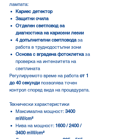
лампата:
Кариес детектор
Защитни очила
Отделен светловод за
диагностика на кариозни лезии
4 допълнителни светловода
за
работа в труднодостъпни зони
Основа с вградена фотоклетка
за
проверка на интензитета на
светлината
Регулируемото време на работа
от 1
до 40 секунди
позволява точен
контрол според вида на процедурата.
Технически характеристики
Максимална мощност:
3400
mW/cm²
Нива на мощност:
1600 / 2400 /
3400 mW/cm²