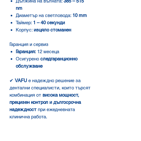
Дължина на вълната:
385 – 515
nm
Диаметър на светловода:
10 mm
Таймер:
1 – 40 секунди
Корпус:
изцяло стоманен
Гаранция и сервиз
Гаранция:
12 месеца
Осигурено
следгаранционно
обслужване
✔
VAFU
е надеждно решение за
дентални специалисти, които търсят
комбинация от
висока мощност,
прецизен контрол и дългосрочна
надеждност
при ежедневната
клинична работа.