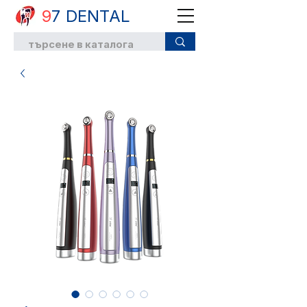
9
7 DENTAL