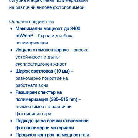
сигурна и ефективна полимеризация
на различни видове фотополимери.
Основни предимства
Максимална мощност до 3400
mW/cm²
– бърза и дълбока
полимеризация
Изцяло стоманен корпус
– висока
устойчивост и дълъг
експлоатационен живот
Широк светловод (10 мм)
–
равномерно покритие на
работната зона
Разширен спектър на
полимеризация (385–515 nm)
–
съвместимост с различни
фотоинициатори
Подходяща за всички съвременни
фотополимерни материали
Прецизен контрол на мощността и