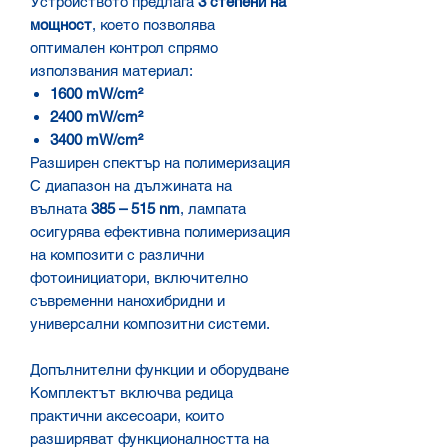
Устройството предлага
3 степени на
мощност
, което позволява
оптимален контрол спрямо
използвания материал:
1600 mW/cm²
2400 mW/cm²
3400 mW/cm²
Разширен спектър на полимеризация
С диапазон на дължината на
вълната
385 – 515 nm
, лампата
осигурява ефективна полимеризация
на композити с различни
фотоинициатори, включително
съвременни нанохибридни и
универсални композитни системи.
Допълнителни функции и оборудване
Комплектът включва редица
практични аксесоари, които
разширяват функционалността на