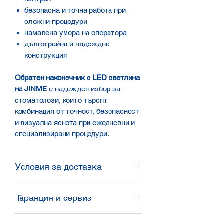
безопасна и точна работа при
сложни процедури
намалена умора на оператора
дълготрайна и надеждна
конструкция
Обратен наконечник с LED светлина
на JINME
е надежден избор за
стоматолози, които търсят
комбинация от точност, безопасност
и визуална яснота при ежедневни и
специализирани процедури.
Условия за доставка
Доставка
Гаранция и сервиз
Изпращаме в цялата страна. При
наличност – бърза обработка. За
Гаранция според условията на