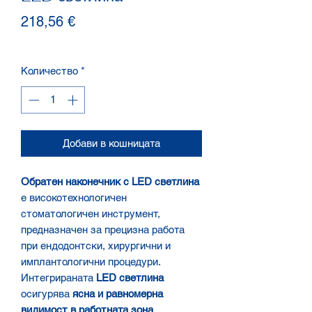
Цена
218,56 €
Количество
*
Добави в кошницата
Обратен наконечник с LED светлина
е високотехнологичен
стоматологичен инструмент,
предназначен за прецизна работа
при ендодонтски, хирургични и
имплантологични процедури.
Интегрираната
LED светлина
осигурява
ясна и равномерна
видимост в работната зона
,