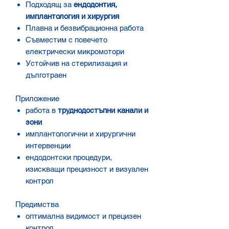
Подходящ за
ендодонтия,
имплантология и хирургия
Плавна и безвибрационна работа
Съвместим с повечето
електрически микромотори
Устойчив на стерилизация и
дълготраен
Приложение
работа в
труднодостъпни канали и
зони
имплантологични и хирургични
интервенции
ендодонтски процедури,
изискващи прецизност и визуален
контрол
Предимства
оптимална видимост и прецизен
контрол