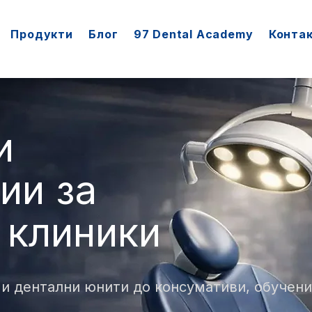
Продукти
Блог
97 Dental Academy
Конта
и
ии за
 клиники
и дентални юнити до консумативи, обучени