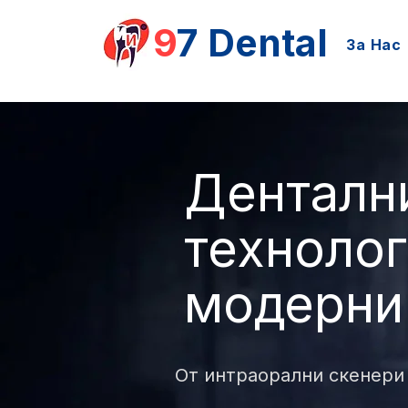
9
7 Dental
За Нас
Денталн
технолог
модерни
От интраорални скенери 