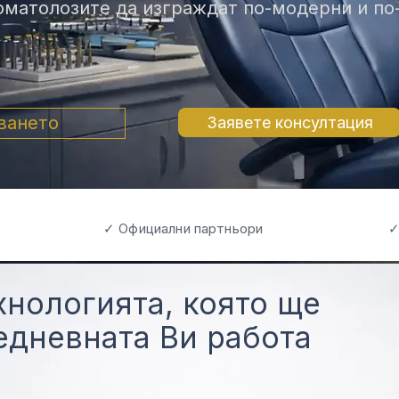
оматолозите да изграждат по-модерни и по
ването
Заявете консултация
✓ Официални партньори
✓
хнологията, която ще
дневната Ви работа