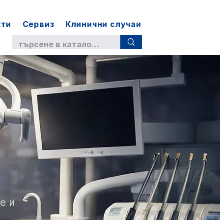
кти
Сервиз
Клинични случаи
е и