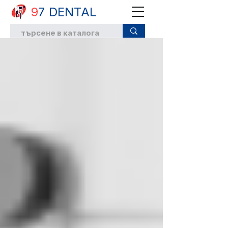
9
7 DENTAL