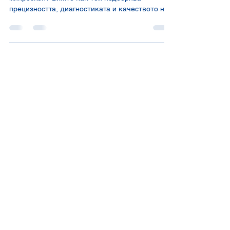
Какви са реалните предимства на денталния
микроскоп? Вижте как той подобрява
прецизността, диагностиката и качеството на
лечение в модерната стоматология.