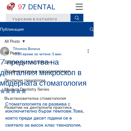
9
7 DENTAL
Публикация
All Posts
Tihomira Boneva
All Posts
13.05
време за четене: 3 мин.
7 предимства на
Дигитална стоматология
денталния микроскоп в
Профилактика и пародонтология
Дентални технологии
модерната стоматология
Modern Dentistry Series
Оценено с NaN от 5 звезди.
Възстановителна стоматология
Стоматологията се развива с 
Развитие на денталната практика
изключително бързи темпове. Това, 
което преди десет години се е 
смятало за висок клас технология, 