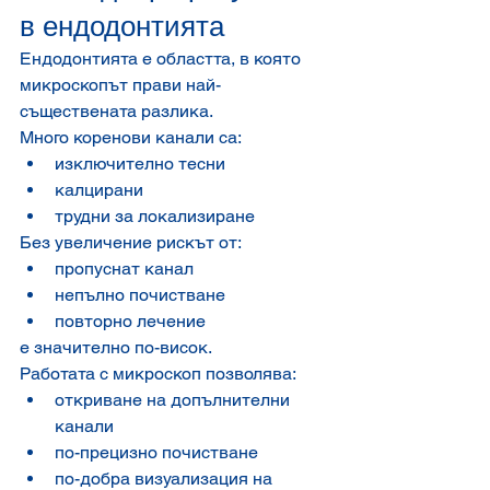
в ендодонтията
Ендодонтията е областта, в която 
микроскопът прави най-
съществената разлика.
Много коренови канали са:
изключително тесни
калцирани
трудни за локализиране
Без увеличение рискът от:
пропуснат канал
непълно почистване
повторно лечение
е значително по-висок.
Работата с микроскоп позволява:
откриване на допълнителни 
канали
по-прецизно почистване
по-добра визуализация на 