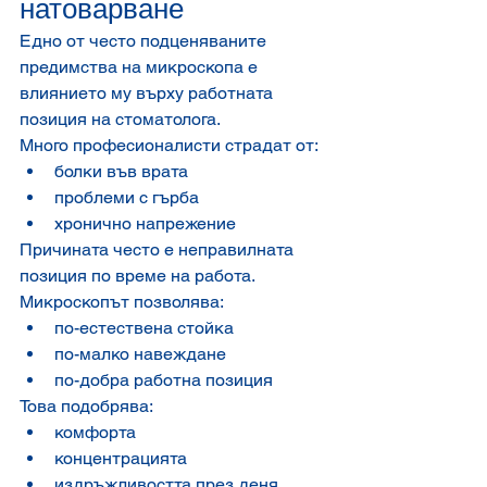
натоварване
Едно от често подценяваните 
предимства на микроскопа е 
влиянието му върху работната 
позиция на стоматолога.
Много професионалисти страдат от:
болки във врата
проблеми с гърба
хронично напрежение
Причината често е неправилната 
позиция по време на работа.
Микроскопът позволява:
по-естествена стойка
по-малко навеждане
по-добра работна позиция
Това подобрява:
комфорта
концентрацията
издръжливостта през деня