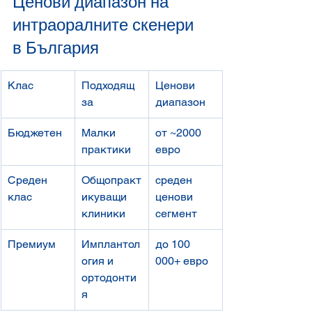
Ценови диапазон на 
интраоралните скенери 
в България
Клас
Подходящ 
Ценови 
за
диапазон
Бюджетен
Малки 
от ~2000 
практики
евро
Среден 
Общопракт
среден 
клас
икуващи 
ценови 
клиники
сегмент
Премиум
Имплантол
до 100 
огия и 
000+ евро
ортодонти
я