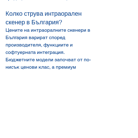
Колко струва интраорален 
скенер в България?
Цените на интраоралните скенери в 
България варират според 
производителя, функциите и 
софтуерната интеграция. 
Бюджетните модели започват от по-
нисък ценови клас, а премиум 
решенията достигат значително по-
високи стойности.
Струва ли си инвестицията в 
интраорален скенер?
Да, дигиталният скенер повишава 
точността, намалява грешките при 
отпечатъците и ускорява работния 
процес, което подобрява 