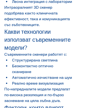
Лесна интеграция с лаборатории
Интраоралният 3D скенер 
подобрява както клиничната 
ефективност, така и комуникацията 
със зъботехниците.
Какви технологии 
използват съвременните 
модели?
Съвременните скенери работят с:
Структурирана светлина
Безконтактно оптично 
сканиране
Автоматично изчистване на шум
Реално време визуализация
По-напредналите модели предлагат 
по-висока резолюция и по-бързо 
заснемане на цяла зъбна дъга.
Фактори, които влияят 