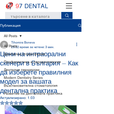
9
7 DENTAL
Публикация
All Posts
Tihomira Boneva
All Posts
25.02
време за четене: 3 мин.
Цени на интраорални
Дигитална стоматология
скенери в България – Как
Профилактика и пародонтология
Дентални технологии
да изберете правилния
Modern Dentistry Series
модел за вашата
Възстановителна стоматология
дентална практика
Развитие на денталната практика
Актуализирано:
1.03
Оценено с NaN от 5 звезди.