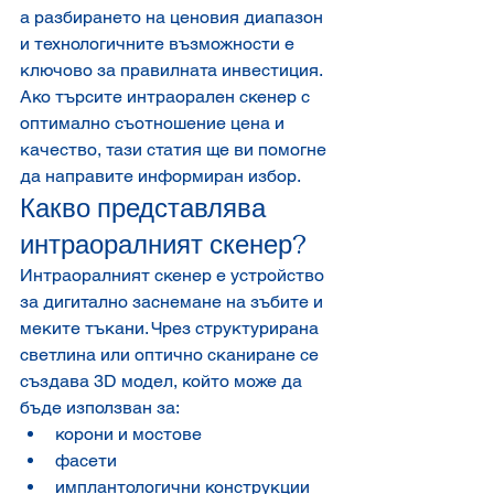
а разбирането на ценовия диапазон 
и технологичните възможности е 
ключово за правилната инвестиция.
Ако търсите интраорален скенер с 
оптимално съотношение цена и 
качество, тази статия ще ви помогне 
да направите информиран избор.
Какво представлява 
интраоралният скенер?
Интраоралният скенер е устройство 
за дигитално заснемане на зъбите и 
меките тъкани. Чрез структурирана 
светлина или оптично сканиране се 
създава 3D модел, който може да 
бъде използван за:
корони и мостове
фасети
имплантологични конструкции