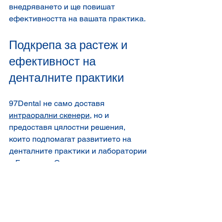
внедряването и ще повишат 
ефективността на вашата практика.
Подкрепа за растеж и 
ефективност на 
денталните практики
97Dental не само доставя 
интраорални скенери
, но и 
предоставя цялостни решения, 
които подпомагат развитието на 
денталните практики и лаборатории 
в България. Със своя опит и 
професионализъм, организацията 
предлага:
Широка гама от 