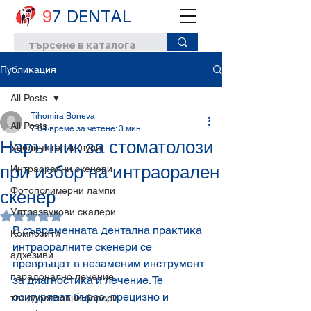
9
7 DENTAL
Публикация
All Posts
Tihomira Boneva
All Posts
7.04
време за четене: 3 мин.
Наръчник за стоматолози
Увеличителни лупи
при избор на интраорален
Интраорални скенери
Фотополимерни лампи
скенер
Ултразвукови скалери
Оценено с NaN от 5 звезди.
В съвременната дентална практика 
Композити
интраоралните скенери се 
адхезиви
превръщат в незаменим инструмент 
парадонално лечение
за диагностика и лечение. Те 
осигуряват бързо, прецизно и 
твърдосплавни борери