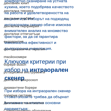
комфортно сканиране на устната 
денланен юнит
кухина, което подобрява качеството 
дентална техника
на работа и удовлетвореността на 
дентални турбини
пациентите. Изборът на подходящ 
интраорален скенер обаче изисква 
дентална перфиерия
внимателен анализ на множество 
дентални отпечатъци
фактори, за да се гарантира 
ендодонтия
максимална ефективност и 
дългосрочна инвестиция.
фотодинамична терапия
гласйономери
Ключови критерии при 
борери Busch
избор на 
интраорален 
ротационни инструменти
скенер
дентален микроскоп
диамантени борери
При избора на интраорален скенер 
полирни системи
стоматолозите трябва да обърнат 
внимание на няколко основни 
Дигитална стоматология
параметъра:
Стоматологично оборудване