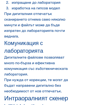
изпращане до лаборатория
изработка на гипсов модел
При дигиталния отпечатък 
сканирането отнема само няколко 
минути и файлът може да бъде 
изпратен до лабораторията почти 
веднага.
Комуникация с 
лабораторията
Дигиталните файлове позволяват 
много по-бърза и ефективна 
комуникация със зъботехническата 
лаборатория.
При нужда от корекции, те могат да 
бъдат направени дигитално без 
необходимост от нов отпечатък.
Интраоралният скенер 