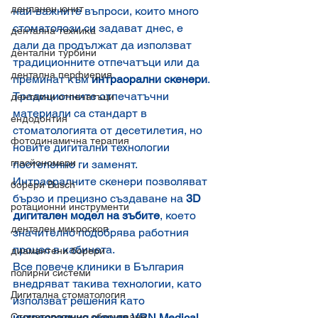
денланен юнит
най-важните въпроси, които много 
стоматолози си задават днес, е 
дентална техника
дали да продължат да използват 
дентални турбини
традиционните отпечатъци или да 
дентална перфиерия
преминат към 
интраорални скенери
.
Традиционните отпечатъчни 
дентални отпечатъци
материали са стандарт в 
ендодонтия
стоматологията от десетилетия, но 
фотодинамична терапия
новите дигитални технологии 
гласйономери
постепенно ги заменят. 
Интраоралните скенери позволяват 
борери Busch
бързо и прецизно създаване на 
3D 
ротационни инструменти
дигитален модел на зъбите
, което 
дентален микроскоп
значително подобрява работния 
процес в кабинета.
диамантени борери
Все повече клиники в България 
полирни системи
внедряват такива технологии, като 
Дигитална стоматология
използват решения като 
Стоматологично оборудване
интраоралния скенер VRN Medica
l
, 