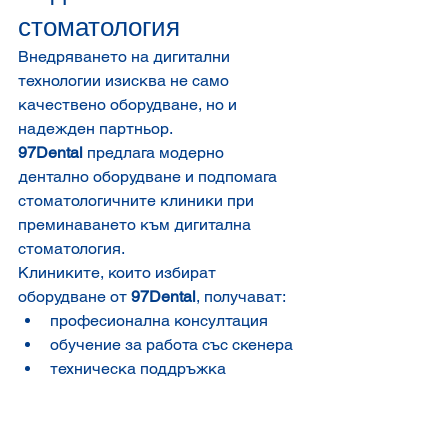
стоматология
Внедряването на дигитални 
технологии изисква не само 
качествено оборудване, но и 
надежден партньор.
97Dental
 предлага модерно 
дентално оборудване и подпомага 
стоматологичните клиники при 
преминаването към дигитална 
стоматология.
Клиниките, които избират 
оборудване от 
97Dental
, получават:
професионална консултация
обучение за работа със скенера
техническа поддръжка
помощ при внедряване на 
дигиталния работен процес
Заключение