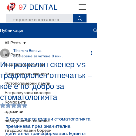
9
7 DENTAL
Публикация
All Posts
Tihomira Boneva
All Posts
6.03
време за четене: 3 мин.
Интраорален скенер vs
Увеличителни лупи
традиционен отпечатък –
Интраорални скенери
Фотополимерни лампи
кое е по-добро за
Ултразвукови скалери
стоматологията
Композити
Оценено с NaN от 5 звезди.
адхезиви
В последните години стоматологията 
парадонално лечение
преминава през значителна 
твърдосплавни борери
дигитална трансформация. Един от 