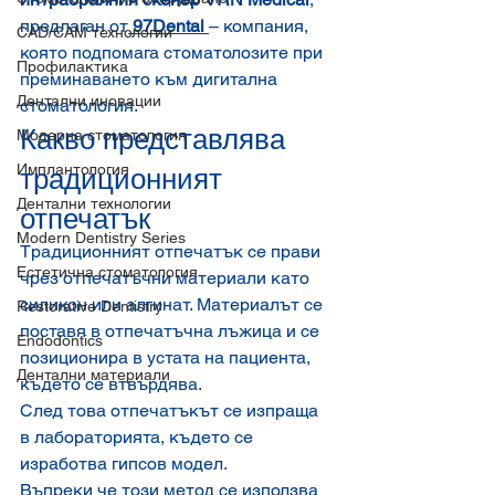
предлаган от
97Dental
– компания, 
CAD/CAM технологии
която подпомага стоматолозите при 
Профилактика
преминаването към дигитална 
Дентални иновации
стоматология.
Какво представлява 
Модерна стоматология
Имплантология
традиционният 
Дентални технологии
отпечатък
Modern Dentistry Series
Традиционният отпечатък се прави 
Естетична стоматология
чрез отпечатъчни материали като 
силикон или алгинат. Материалът се 
Restorative Dentistry
поставя в отпечатъчна лъжица и се 
Endodontics
позиционира в устата на пациента, 
Дентални материали
където се втвърдява.
След това отпечатъкът се изпраща 
в лабораторията, където се 
изработва гипсов модел.
Въпреки че този метод се използва 