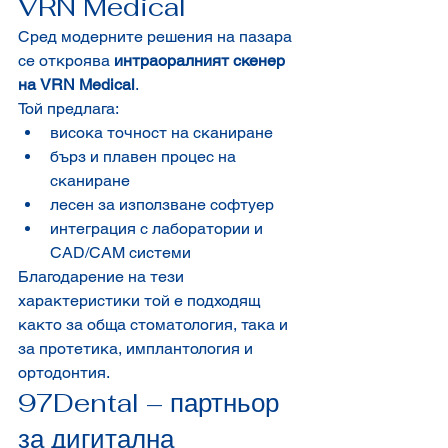
VRN Medical
Сред модерните решения на пазара 
се откроява 
интраоралният скенер 
на VRN Medical
.
Той предлага:
висока точност на сканиране
бърз и плавен процес на 
сканиране
лесен за използване софтуер
интеграция с лаборатории и 
CAD/CAM системи
Благодарение на тези 
характеристики той е подходящ 
както за обща стоматология, така и 
за протетика, имплантология и 
ортодонтия.
97Dental – партньор 
за дигитална 