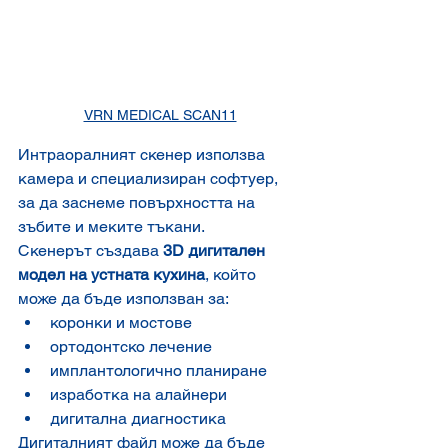
VRN MEDICAL SCAN11
Интраоралният скенер използва 
камера и специализиран софтуер, 
за да заснеме повърхността на 
зъбите и меките тъкани.
Скенерът създава 
3D дигитален 
модел на устната кухина
, който 
може да бъде използван за:
коронки и мостове
ортодонтско лечение
имплантологично планиране
изработка на алайнери
дигитална диагностика
Дигиталният файл може да бъде 